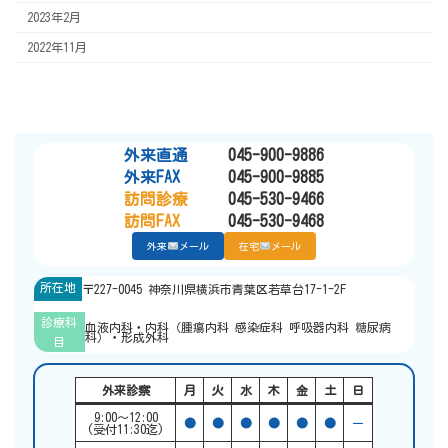
2023年2月
2022年11月
外来直通
045-900-9886
外来FAX
045-900-9885
訪問診療
045-530-9466
訪問FAX
045-530-9468
外来
メール
在宅
メール
所在地
〒227-0045 神奈川県横浜市青葉区若草台17-1-2F
診療科
血液内科・内科（腫瘍内科 感染症科 呼吸器内科 糖尿病
科）・形成外科
目
外来診察
月
火
水
木
金
土
日
9:00〜12:00
●
●
●
●
●
●
ー
(受付11:30迄)