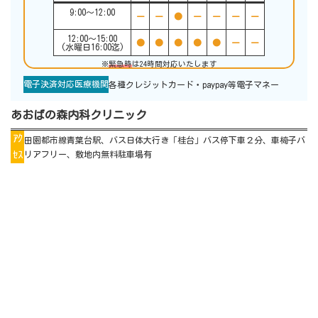
9:00〜12:00
ー
ー
●
ー
ー
ー
ー
12:00〜15:00
●
●
●
●
●
ー
ー
(水曜日16:00迄)
※
緊急時
は24時間対応いたします
電子決済対応医療機関
各種クレジットカード・paypay等電子マネー
あおばの森内科クリニック
ｱｸ
田園都市線青葉台駅、バス日体大行き「桂台」バス停下車２分、車椅子バ
ｾｽ
リアフリー、敷地内無料駐車場有