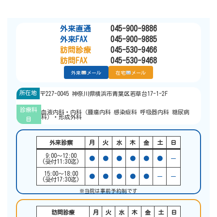
外来直通
045-900-9886
外来FAX
045-900-9885
訪問診療
045-530-9466
訪問FAX
045-530-9468
外来
メール
在宅
メール
所在地
〒227-0045 神奈川県横浜市青葉区若草台17-1-2F
診療科
血液内科・内科（腫瘍内科 感染症科 呼吸器内科 糖尿病
科）・形成外科
目
外来診察
月
火
水
木
金
土
日
9:00〜12:00
●
●
●
●
●
●
ー
(受付11:30迄)
15:00〜18:00
●
●
●
●
●
ー
ー
(受付17:30迄)
※当院は
事前予約制
です
訪問診療
月
火
水
木
金
土
日