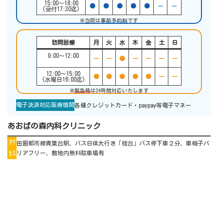
15:00〜18:00
●
●
●
●
●
ー
ー
(受付17:30迄)
※当院は
事前予約制
です
訪問診療
月
火
水
木
金
土
日
9:00〜12:00
ー
ー
●
ー
ー
ー
ー
12:00〜15:00
●
●
●
●
●
ー
ー
(水曜日16:00迄)
※
緊急時
は24時間対応いたします
電子決済対応医療機関
各種クレジットカード・paypay等電子マネー
あおばの森内科クリニック
ｱｸ
田園都市線青葉台駅、バス日体大行き「桂台」バス停下車２分、車椅子バ
ｾｽ
リアフリー、敷地内無料駐車場有