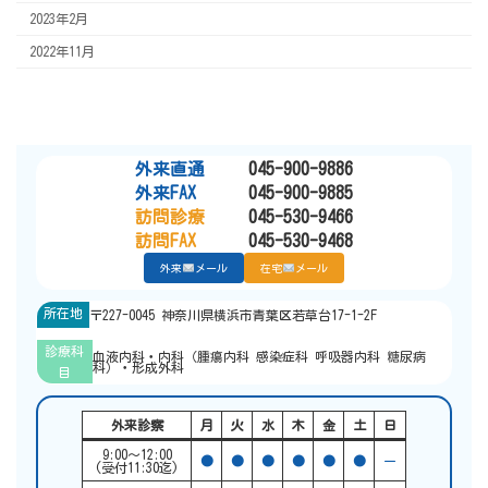
2023年2月
2022年11月
外来直通
045-900-9886
外来FAX
045-900-9885
訪問診療
045-530-9466
訪問FAX
045-530-9468
外来
メール
在宅
メール
所在地
〒227-0045 神奈川県横浜市青葉区若草台17-1-2F
診療科
血液内科・内科（腫瘍内科 感染症科 呼吸器内科 糖尿病
科）・形成外科
目
外来診察
月
火
水
木
金
土
日
9:00〜12:00
●
●
●
●
●
●
ー
(受付11:30迄)